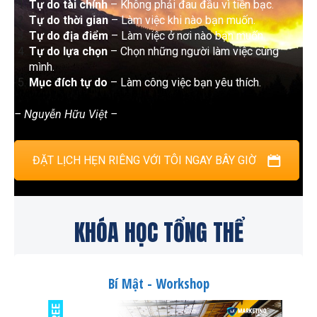
Tự do tài chính
– Không phải đau đầu vì tiền bạc.
Tự do thời gian
– Làm việc khi nào bạn muốn.
Tự do địa điểm
– Làm việc ở nơi nào bạn muốn.
Tự do lựa chọn
– Chọn những người làm việc cùng
mình.
Mục đích tự do
– Làm công việc bạn yêu thích.
– Nguyễn Hữu Việt –
ĐẶT LỊCH HẸN RIÊNG VỚI TÔI NGAY BÂY GIỜ
KHÓA HỌC TỔNG THỂ
Bí Mật - Workshop