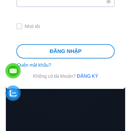
Nhớ tôi
ĐĂNG NHẬP
Quên mật khẩu?
Không có tài khoản?
ĐĂNG KÝ