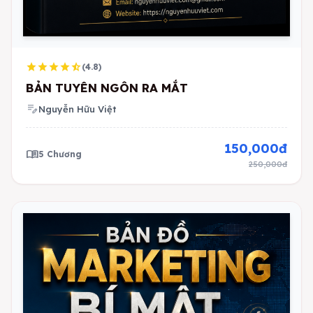
star
star
star
star
star_half
(4.8)
BẢN TUYÊN NGÔN RA MẮT
edit_note
Nguyễn Hữu Việt
150,000đ
menu_book
5 Chương
250,000đ