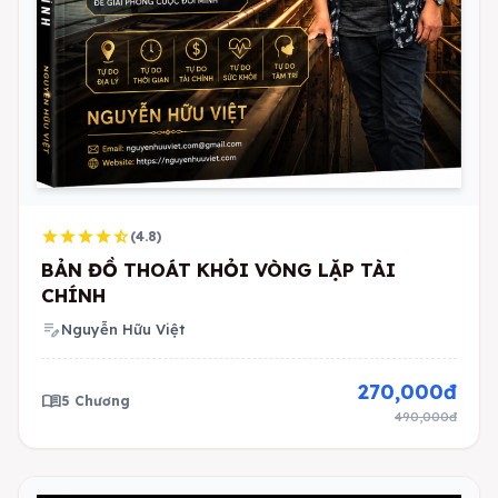
star
star
star
star
star_half
(4.8)
BẢN ĐỒ THOÁT KHỎI VÒNG LẶP TÀI
CHÍNH
edit_note
Nguyễn Hữu Việt
270,000đ
menu_book
5 Chương
490,000đ