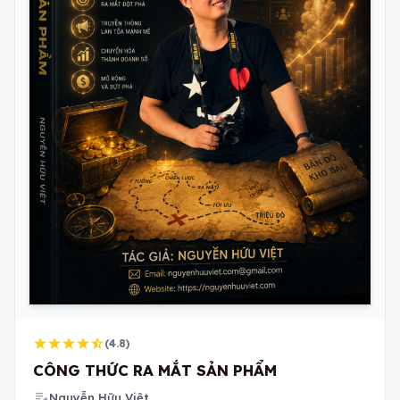
star
star
star
star
star_half
(4.8)
CÔNG THỨC RA MẮT SẢN PHẨM
edit_note
Nguyễn Hữu Việt