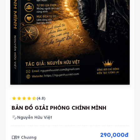
star
star
star
star
star_half
(4.8)
BẢN ĐỒ GIẢI PHÓNG CHÍNH MÌNH
edit_note
Nguyễn Hữu Việt
290,000đ
menu_book
9 Chương