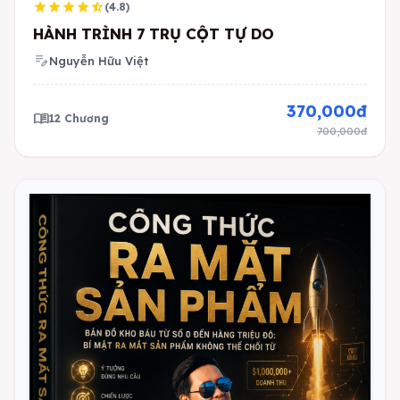
star
star
star
star
star_half
(4.8)
HÀNH TRÌNH 7 TRỤ CỘT TỰ DO
edit_note
Nguyễn Hữu Việt
370,000đ
menu_book
12 Chương
700,000đ