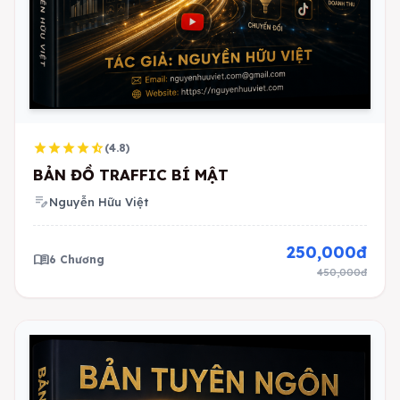
star
star
star
star
star_half
(4.8)
BẢN ĐỒ TRAFFIC BÍ MẬT
edit_note
Nguyễn Hữu Việt
250,000đ
menu_book
6 Chương
450,000đ