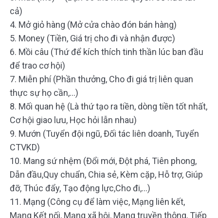
cả)
4. Mở giỏ hàng (Mở cửa chào đón bán hàng)
5. Money (Tiền, Giá trị cho đi và nhận được)
6. Mồi câu (Thứ để kích thích tinh thần lúc ban đầu
để trao cơ hội)
7. Miễn phí (Phần thưởng, Cho đi giá trị liên quan
thực sự họ cần,…)
8. Mối quan hệ (Là thứ tạo ra tiền, dòng tiền tốt nhất,
Cơ hội giao lưu, Học hỏi lẫn nhau)
9. Mướn (Tuyển đội ngũ, Đối tác liên doanh, Tuyển
CTVKD)
10. Mang sứ nhệm (Đổi mới, Đột phá, Tiên phong,
Dẫn đầu,Quy chuẩn, Chia sẻ, Kèm cặp, Hỗ trợ, Giúp
đỡ, Thúc đẩy, Tạo động lực,Cho đi,…)
11. Mạng (Công cụ để làm việc, Mạng liên kết,
Mạng Kết nối, Mạng xã hội, Mạng truyền thông, Tiếp