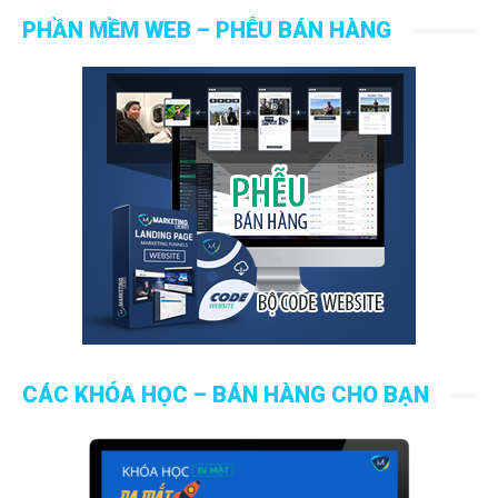
PHẦN MỀM WEB – PHỄU BÁN HÀNG
CÁC KHÓA HỌC – BÁN HÀNG CHO BẠN