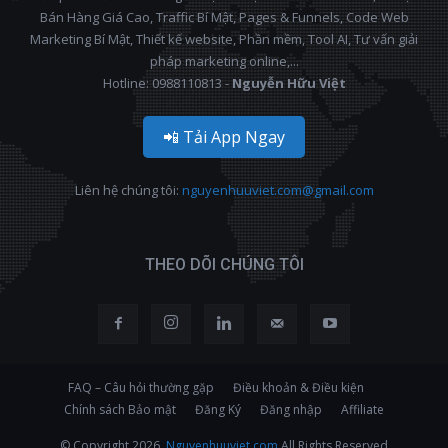
Bán Hàng Giá Cao, Traffic Bí Mật, Pages & Funnels, Code Web
Marketing Bí Mật, Thiết kế website, Phần mềm, Tool AI, Tư vấn giải
pháp marketing online,...
Hotline: 0988110813 -
Nguyễn Hữu Việt
📲 Tải App Ngay
Liên hệ chúng tôi:
nguyenhuuviet.com@gmail.com
THEO DÕI CHÚNG TÔI
FAQ – Câu hỏi thường gặp
Điều khoản & Điều kiện
Chính sách Bảo mật
Đăng Ký
Đăng nhập
Affiliate
© Copyright 2026,
Nguyenhuuviet.com
All Rights Reserved